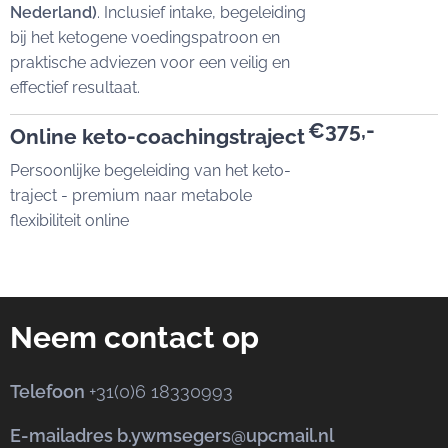
Nederland)
. Inclusief intake, begeleiding
bij het ketogene voedingspatroon en
praktische adviezen voor een veilig en
effectief resultaat.
€375,-
Online keto-coachingstraject
Persoonlijke begeleiding van het keto-
traject - premium naar metabole
flexibiliteit online
Neem contact op
Telefoon
+31(0)6 18330993
E-mailadres b.ywmsegers@upcmail.nl