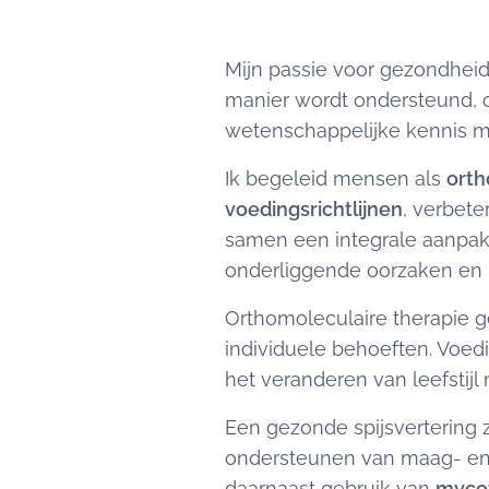
Mijn passie voor gezondheid 
manier wordt ondersteund, o
wetenschappelijke kennis me
Ik begeleid mensen als
orth
voedingsrichtlijnen
, verbete
samen een integrale aanpak,
onderliggende oorzaken en 
Orthomoleculaire therapie g
individuele behoeften. Voedin
het veranderen van leefstijl 
Een gezonde spijsvertering z
ondersteunen van maag- en d
daarnaast gebruik van
myco