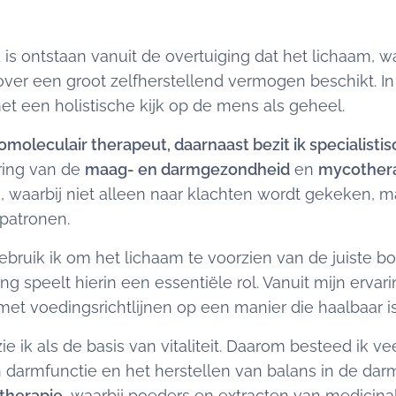
is ontstaan vanuit de overtuiging dat het lichaam, w
ver een groot zelfherstellend vermogen beschikt. In
t een holistische kijk op de mens als geheel.
omoleculair therapeut, daarnaast bezit ik specialisti
ring van de
maag- en darmgezondheid
en
mycother
 waarbij niet alleen naar klachten wordt gekeken, m
patronen.
ebruik ik om het lichaam te voorzien van de juiste 
g speelt hierin een essentiële rol. Vanuit mijn ervarin
met voedingsrichtlijnen op een manier die haalbaar is 
ie ik als de basis van vitaliteit. Daarom besteed ik v
armfunctie en het herstellen van balans in de dar
therapie
, waarbij poeders en extracten van medici