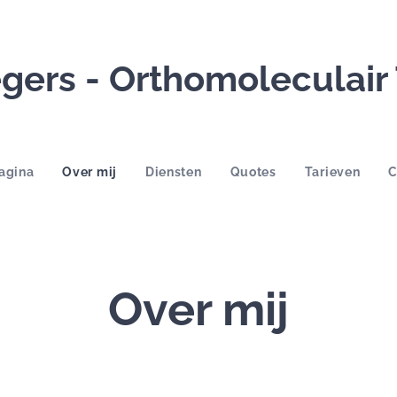
gers - Orthomoleculair
agina
Over mij
Diensten
Quotes
Tarieven
C
Over mij